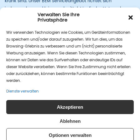
krank sind. Unser BEM Serviceangebot richtet sich
insbesondere an kleine und mittelständische Unternehmen,
Verwalten Sie Ihre
die oft nicht die Möglichkeit und das Know-how haben ein
Privatsphäre
eigenes BEM-Team zu installieren.
Wir verwenden Technologien wie Cookies, um Geräteinformationen
zu speichern und/oder darauf zuzugreifen. Wir tun dies, um das
Browsing-Erlebnis zu verbessern und um (nicht) personalisierte
Werbung anzuzeigen. Wenn Sie diesen Technologien zustimmen,
können wir Daten wie das Surfverhalten oder eindeutige IDs auf
dieser Website verarbeiten. Wenn Sie Ihre Zustimmung nicht erteilen
oder zurückziehen, können bestimmte Funktionen beeinträchtigt
werden.
Dienste verwalten
Akzeptieren
Lebenswelten e.V.
Kommandantenstr. 80
10117 Berlin
Ablehnen
Optionen verwalten